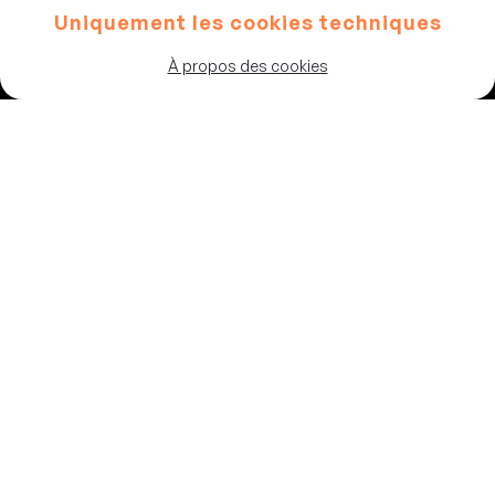
Uniquement les cookies techniques
Artistes
À propos des cookies
Programme
Les salles
Chaussée de Theux 87
4802, Heusy
Belgique
02 347 64 83
info@vousrire.com
© Copyright 2026 Vous Rire
Conditions générales de vente
Conditions d’utilisation
Politique de confidentialité
Cookies