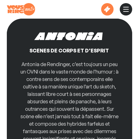
Skip
to
content
Antonia
SCENES DE CORPS ET D’ESPRIT
Antonia de Rendinger, c’est toujours un peu
un OVNI dans le vaste monde de l’humour : à
contre sens de ses contemporains elle
cultive à sa manière unique l’art du sketch,
laissant libre court à ses personnages
absurdes et pleins de panache, à leurs
outrances qui souvent la dépassent. Sur
scène elle n’est jamais tout à fait elle-même
et compose des hybrides farfelus et
fantasques aux prises avec des dilemmes
souvent insignifiants et cruciaux, incarnés