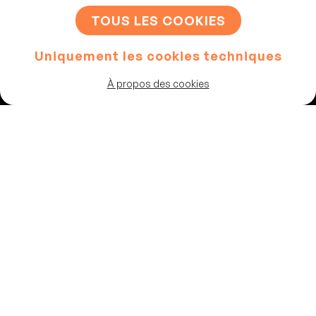
S'INSCRIRE
TOUS LES COOKIES
Uniquement les cookies techniques
Artistes
À propos des cookies
Programme
Les salles
Chaussée de Theux 87
4802, Heusy
Belgique
02 347 64 83
info@vousrire.com