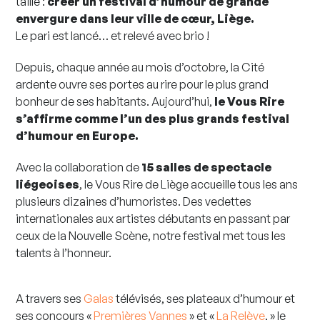
taille :
créer un festival d’humour de grande
envergure dans leur ville de cœur, Liège.
Le pari est lancé… et relevé avec brio !
Depuis, chaque année au mois d’octobre, la Cité
ardente ouvre ses portes au rire pour le plus grand
bonheur de ses habitants. Aujourd’hui,
le Vous Rire
s’affirme comme l’un des plus grands festival
d’humour en Europe.
Avec la collaboration de
15 salles de spectacle
liégeoises
, le Vous Rire de Liège accueille tous les ans
plusieurs dizaines d’humoristes. Des vedettes
internationales aux artistes débutants en passant par
ceux de la Nouvelle Scène, notre festival met tous les
talents à l’honneur.
A travers ses
Galas
télévisés, ses plateaux d’humour et
ses concours «
Premières Vannes
» et «
La Relève
, » le