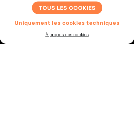
TOUS LES COOKIES
Uniquement les cookies techniques
Artistes
À propos des cookies
Programme
Les salles
Chaussée de Theux 87
4802, Heusy
Belgique
02 347 64 83
info@vousrire.com