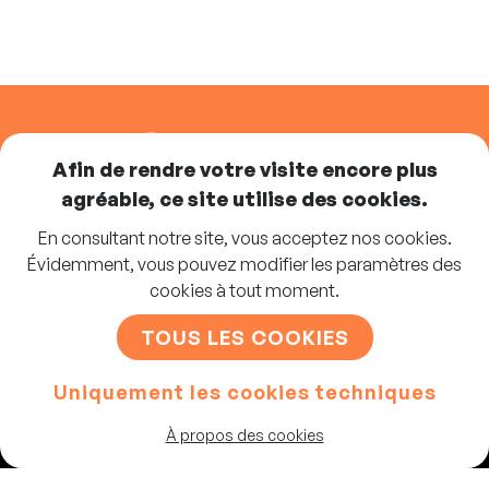
SUIVEZ-NOUS
Afin de rendre votre visite encore plus
agréable, ce site utilise des cookies.
En consultant notre site, vous acceptez nos cookies.
Abonnez-vous à la newsletter
Évidemment, vous pouvez modifier les paramètres des
cookies à tout moment.
S'INSCRIRE
TOUS LES COOKIES
Uniquement les cookies techniques
Artistes
À propos des cookies
Programme