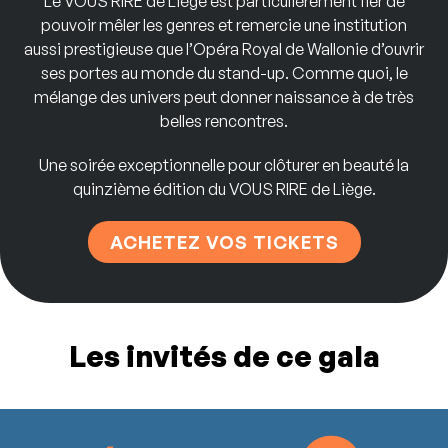
Le
VOUS
RIRE
de
Liège
est
particulièrement
fier
de
pouvoir
mêler
les
genres
et
remercie une
institution
aussi
prestigieuse que
l’Opéra Royal de
Wallonie
d’ouvrir
ses
portes
au
monde
du
stand-up.
Comme
quoi,
le
mélange
des
univers
peut
donner
naissance
à
de
très
belles
rencontres.
Une soirée exceptionnelle pour clôturer en beauté la
quinzième édition du VOUS RIRE de Liège.
ACHETEZ VOS TICKETS
Les invités de ce gala