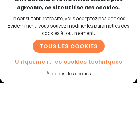
agréable, ce site utilise des cookies.
En consultant notre site, vous acceptez nos cookies.
Abonnez-vous à la newsletter
Évidemment, vous pouvez modifier les paramètres des
cookies à tout moment.
S'INSCRIRE
TOUS LES COOKIES
Uniquement les cookies techniques
Artistes
À propos des cookies
Programme
Les salles
Chaussée de Theux 87
4802, Heusy