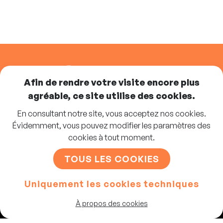
SUIVEZ-NOUS
Afin de rendre votre visite encore plus
agréable, ce site utilise des cookies.
En consultant notre site, vous acceptez nos cookies.
Abonnez-vous à la newsletter
Évidemment, vous pouvez modifier les paramètres des
cookies à tout moment.
S'INSCRIRE
TOUS LES COOKIES
Uniquement les cookies techniques
Artistes
À propos des cookies
Programme