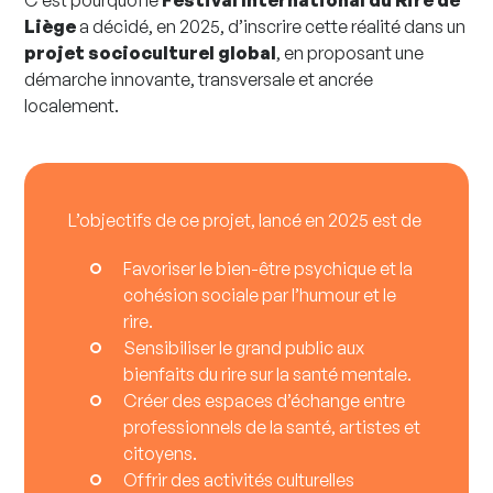
C’est pourquoi le
Festival International du Rire de
Liège
a décidé, en 2025, d’inscrire cette réalité dans un
projet socioculturel global
, en proposant une
démarche innovante, transversale et ancrée
localement.
L’objectifs de ce projet, lancé en 2025 est de
Favoriser le bien-être psychique et la
cohésion sociale par l’humour et le
rire.
Sensibiliser le grand public aux
bienfaits du rire sur la santé mentale.
Créer des espaces d’échange entre
professionnels de la santé, artistes et
citoyens.
Offrir des activités culturelles