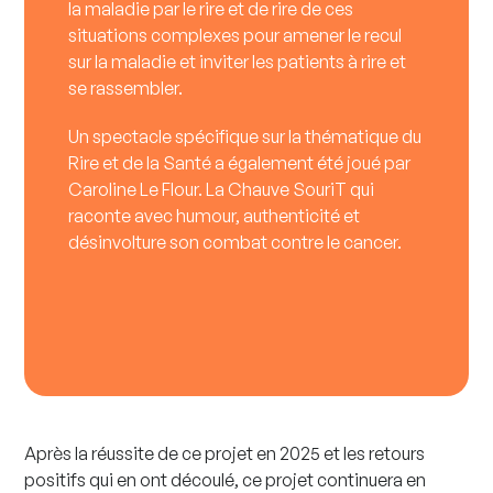
la maladie par le rire et de rire de ces
situations complexes pour amener le recul
sur la maladie et inviter les patients à rire et
se rassembler.
Un spectacle spécifique sur la thématique du
Rire et de la Santé a également été joué par
Caroline Le Flour.
La Chauve SouriT
qui
raconte avec humour, authenticité et
désinvolture son combat contre le cancer.
Après la réussite de ce projet en 2025 et les retours
positifs qui en ont découlé, ce projet continuera en