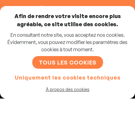
SUIVEZ-NOUS
Afin de rendre votre visite encore plus
agréable, ce site utilise des cookies.
En consultant notre site, vous acceptez nos cookies.
Abonnez-vous à la newsletter
Évidemment, vous pouvez modifier les paramètres des
cookies à tout moment.
S'INSCRIRE
TOUS LES COOKIES
Uniquement les cookies techniques
Artistes
À propos des cookies
Programme
Les salles