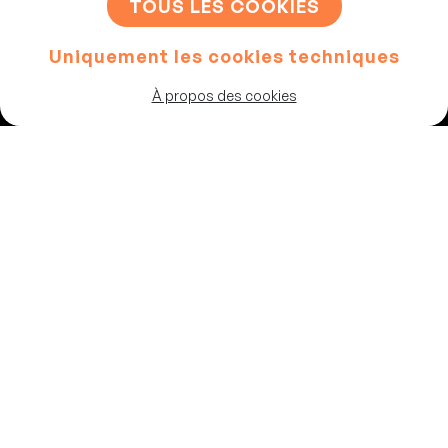
TOUS LES COOKIES
Uniquement les cookies techniques
Artistes
À propos des cookies
Programme
Les salles
Chaussée de Theux 87
4802, Heusy
Belgique
02 347 64 83
info@vousrire.com
© Copyright 2026 Vous Rire