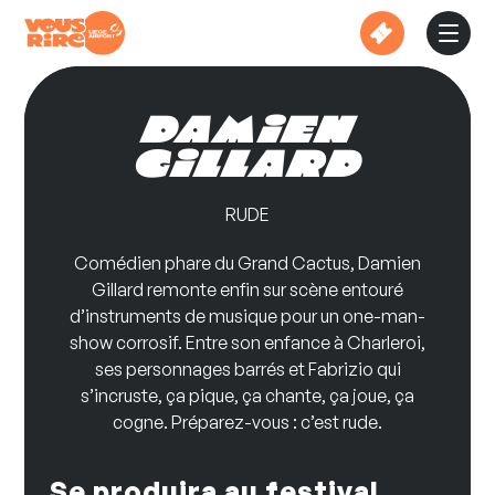
Skip
to
content
Damien
Gillard
RUDE
Comédien phare du Grand Cactus, Damien
Gillard remonte enfin sur scène entouré
d’instruments de musique pour un one-man-
show corrosif. Entre son enfance à Charleroi,
ses personnages barrés et Fabrizio qui
s’incruste, ça pique, ça chante, ça joue, ça
cogne. Préparez-vous : c’est rude.
Se produira au festival