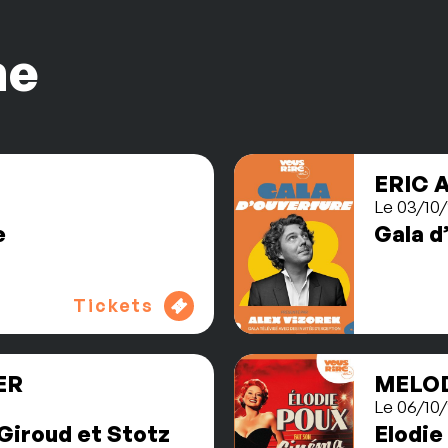
me
ERIC 
Le 03/10/
e
Gala d
Tickets
ER
MELOD
Le 06/10/
Giroud et Stotz
Elodie