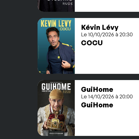
Kévin Lévy
Le 10/10/2026 à 20:30
COCU
GuiHome
Le 14/10/2026 à 20:00
GuiHome