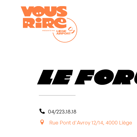
Skip
to
content
Le Fo
04/223.18.18
Rue Pont d'Avroy 12/14, 4000 Liège