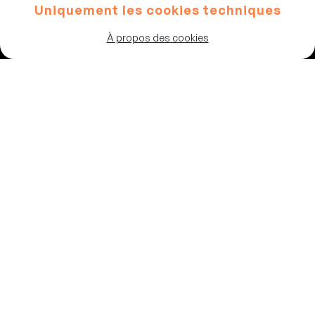
Uniquement les cookies techniques
Artistes
À propos des cookies
Programme
Les salles
Chaussée de Theux 87
4802, Heusy
Belgique
02 347 64 83
info@vousrire.com
© Copyright 2026 Vous Rire
Conditions générales de vente
Conditions d’utilisation
Politique de confidentialité
Cookies