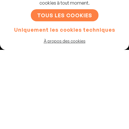
cookies à tout moment.
S'INSCRIRE
TOUS LES COOKIES
Uniquement les cookies techniques
Artistes
À propos des cookies
Programme
Les salles
Chaussée de Theux 87
4802, Heusy
Belgique
02 347 64 83
info@vousrire.com