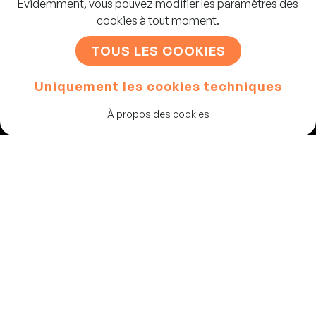
Évidemment, vous pouvez modifier les paramètres des
cookies à tout moment.
S'INSCRIRE
TOUS LES COOKIES
Uniquement les cookies techniques
Artistes
À propos des cookies
Programme
Les salles
Chaussée de Theux 87
4802, Heusy
Belgique
02 347 64 83
info@vousrire.com